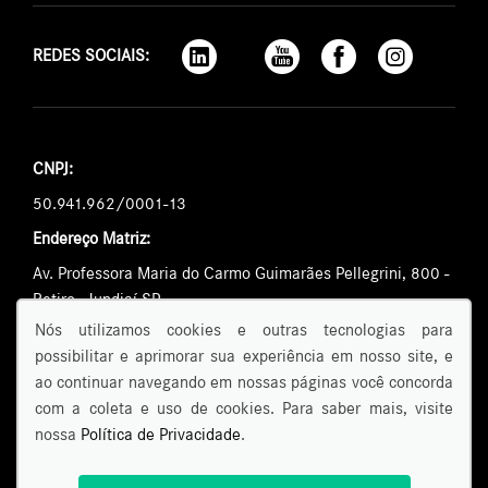
REDES SOCIAIS:
CNPJ:
50.941.962/0001-13
Endereço Matriz:
Av. Professora Maria do Carmo Guimarães Pellegrini, 800 -
Retiro - Jundiaí-SP
Nós utilizamos cookies e outras tecnologias para
possibilitar e aprimorar sua experiência em nosso site, e
ao continuar navegando em nossas páginas você concorda
com a coleta e uso de cookies. Para saber mais, visite
nossa
Política de Privacidade
.
© Copyright 2026 - AutoForce
Todos os direitos reservados
Confira nossa
Política de privacidade